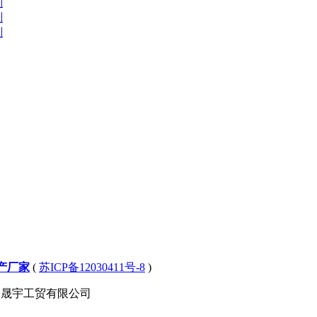
剂
剂
剂
生产厂家
(
苏ICP备12030411号-8
)
州晟宇工贸有限公司