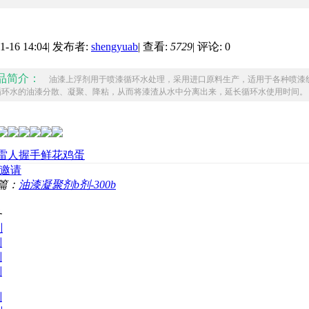
1-16 14:04
|
发布者:
shengyuab
|
查看:
5729
|
评论: 0
品简介：
油漆上浮剂用于喷漆循环水处理，采用进口原料生产，适用于各种喷漆
循环水的油漆分散、凝聚、降粘，从而将漆渣从水中分离出来，延长循环水使用时间。
雷人
握手
鲜花
鸡蛋
邀请
篇：
油漆凝聚剂b剂-300b
务
剂
剂
剂
剂
剂