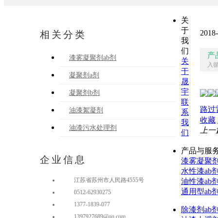
关
于
2018-
相关分类
我
们
产
漆雾凝聚剂ab剂
关
入
于
凝聚剂a剂
晟
宇
凝聚剂b剂
联
路过
油漆絮凝剂
系
收藏
我
油漆污水处理剂
上一
们
产品与服
企业信息
漆雾凝聚
水性漆ab
江苏省苏州市人民路4555号
油性漆ab
通用型ab
0512-62930275
1377-1839-077
除漆剂ab
1397927689@qq.com