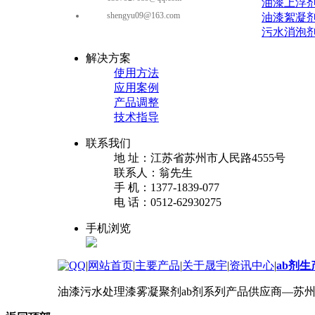
油漆上浮
shengyu09@163.com
油漆絮凝
污水消泡
解决方案
使用方法
应用案例
产品调整
技术指导
联系我们
地 址：
江苏省苏州市人民路4555号
联系人：
翁先生
手 机：
1377-1839-077
电 话：
0512-62930275
手机浏览
|
网站首页
|
主要产品
|
关于晟宇
|
资讯中心
|
ab剂
油漆污水处理漆雾凝聚剂ab剂系列产品供应商—苏