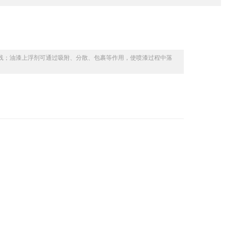
线；油漆上浮剂可通过吸附、分散、包裹等作用，使喷漆过程中落